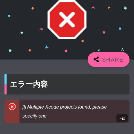
エラー内容
[!] Multiple Xcode projects found, please
specify one
Fix