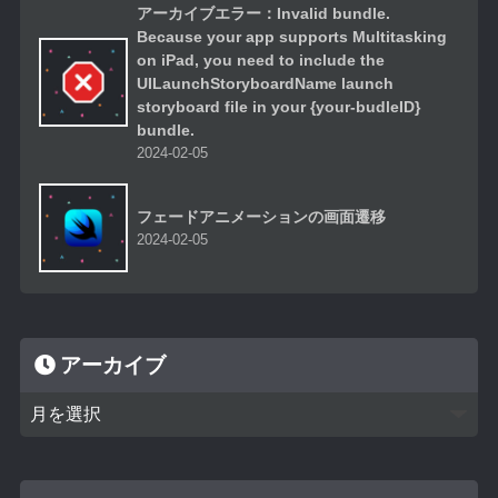
アーカイブエラー：Invalid bundle.
Because your app supports Multitasking
on iPad, you need to include the
UILaunchStoryboardName launch
storyboard file in your {your-budleID}
bundle.
2024-02-05
フェードアニメーションの画面遷移
2024-02-05
アーカイブ