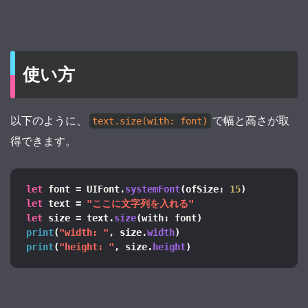
使い方
以下のように、
で幅と高さが取
text.size(with: font)
得できます。
let
 font = UIFont.
systemFont
(
ofSize: 
15
)
let
 text = 
"ここに文字列を入れる"
let
 size = text.
size
(
with: font
)
print
(
"width: "
, size.
width
)
print
(
"height: "
, size.
height
)