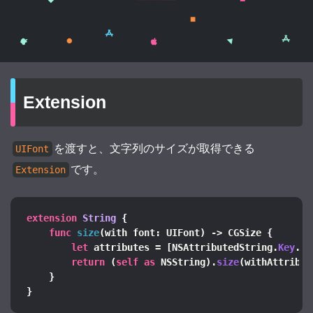
Extension
を渡すと、文字列のサイズが取得できる
UIFont
です。
Extension
extension
String
{
func
size
(
with font: UIFont
)
 -
>
 CGSize 
{
let
 attributes = 
[
NSAttributedString.
Key
.
fo
return
(
self
as
 NSString
)
.
size
(
withAttribut
}
}