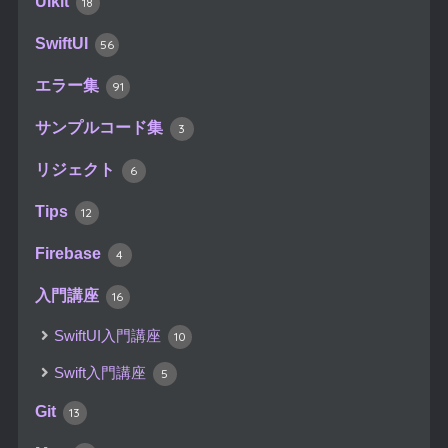
UIkit
18
SwiftUI
56
エラー集
91
サンプルコード集
3
リジェクト
6
Tips
12
Firebase
4
入門講座
16
SwiftUI入門講座
10
Swift入門講座
5
Git
13