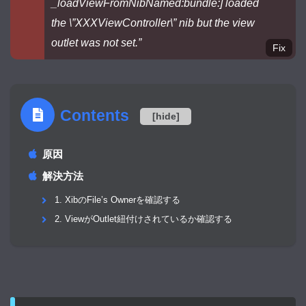
_loadViewFromNibNamed:bundle:] loaded
the \”XXXViewController\” nib but the view
outlet was not set.”
Fix
Contents
[
hide
]
原因
解決方法
1. XibのFile’s Ownerを確認する
2. ViewがOutlet紐付けされているか確認する