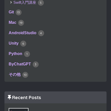
Swift入門講座
5
Git
13
Mac
19
AndroidStudio
4
Unity
6
Python
1
ByChatGPT
3
その他
10
Recent Posts