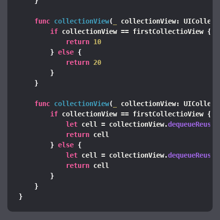
}
func
collectionView
(
_
 collectionView: UICollect
if
 collectionView == firstCollectioView 
{
return
10
}
else
{
return
20
}
}
func
collectionView
(
_
 collectionView: UICollect
if
 collectionView == firstCollectioView 
{
let
 cell = collectionView.
dequeueReusab
return
 cell
}
else
{
let
 cell = collectionView.
dequeueReusab
return
 cell
}
}
}