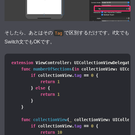
そしたら、あとはその
で区別するだけです。if文でも
Tag
Switch文でもOKです。
extension
 ViewController: UICollectionViewDelegate,
func
numberOfSections
(
in
 collectionView: UIColl
if
 collectionView.
tag
 == 
0
{
return
1
}
else
{
return
1
}
}
func
collectionView
(
_
 collectionView: UICollect
if
 collectionView.
tag
 == 
0
{
return
10