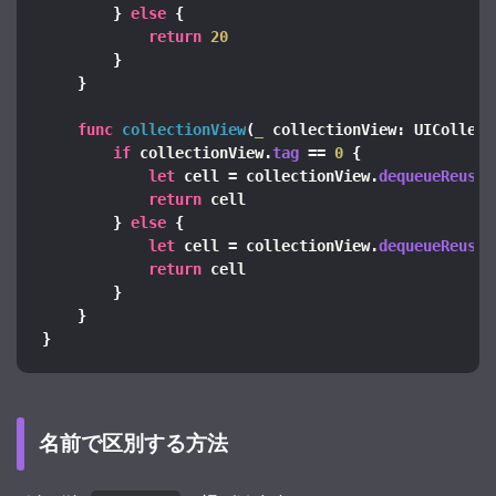
}
else
{
return
20
}
}
func
collectionView
(
_
 collectionView: UICollect
if
 collectionView.
tag
 == 
0
{
let
 cell = collectionView.
dequeueReusab
return
 cell
}
else
{
let
 cell = collectionView.
dequeueReusab
return
 cell
}
}
}
名前で区別する方法