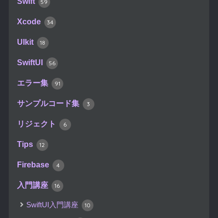
Swift
59
Xcode
34
UIkit
18
SwiftUI
56
エラー集
91
サンプルコード集
3
リジェクト
6
Tips
12
Firebase
4
入門講座
16
SwiftUI入門講座
10