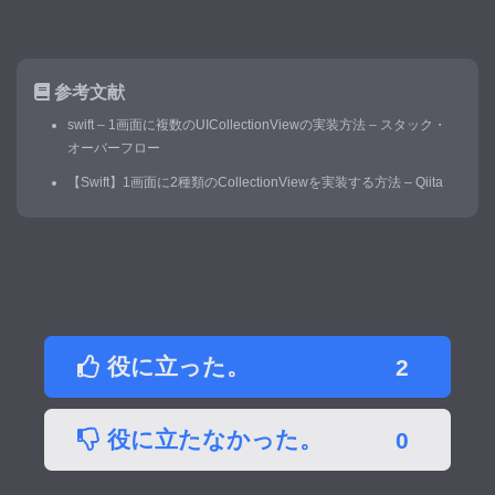
参考文献
swift – 1画面に複数のUICollectionViewの実装方法 – スタック・
オーバーフロー
【Swift】1画面に2種類のCollectionViewを実装する方法 – Qiita
役に立った。
2
役に立たなかった。
0