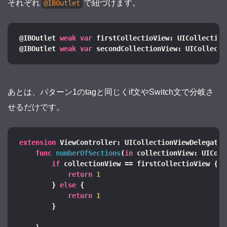
それぞれ
で紐づけます。
@IBOutlet
@IBOutlet 
weak
var
 firstCollectioView: UICollection
@IBOutlet 
weak
var
 secondCollectionView: UICollecti
あとは、パターン1のtagと同じくif文やSwitch文で分岐さ
せるだけです。
extension
 ViewController: UICollectionViewDelegate,
func
numberOfSections
(
in
 collectionView: UIColl
if
 collectionView == firstCollectioView 
{
return
1
}
else
{
return
1
}