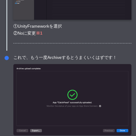
①UnityFrameworkを選択
②Noに変更
※1
これで、もう一度Archiveするとうまくいくはずです！