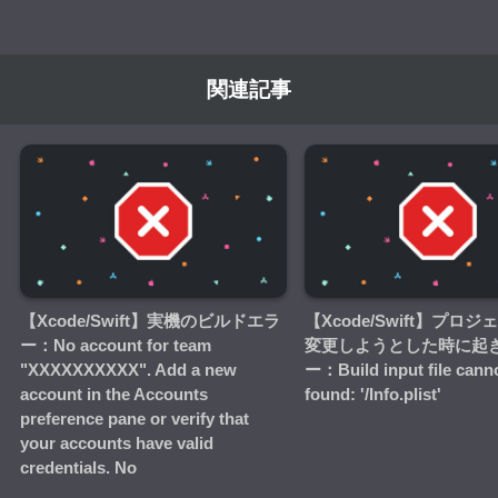
関連記事
【Xcode/Swift】実機のビルドエラ
【Xcode/Swift】プロ
ー：No account for team
変更しようとした時に起
"XXXXXXXXXX". Add a new
ー：Build input file cann
account in the Accounts
found: '/Info.plist'
preference pane or verify that
your accounts have valid
credentials. No