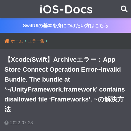
iOS-Docs
SwiftUIの基本を身につけたい方はこちら
ホーム
エラー集
【Xcode/Swift】Archiveエラー：App
Store Connect Operation Error~Invalid
Bundle. The bundle at
‘~/UnityFramework.framework’ contains
disallowed file ‘Frameworks’. ~の解決方
法
2022-07-28