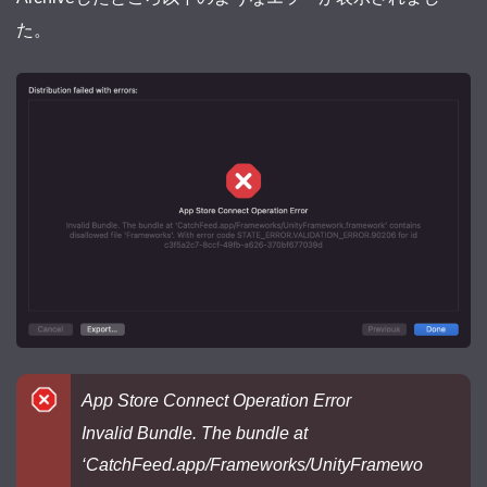
た。
App Store Connect Operation Error
Invalid Bundle. The bundle at
‘CatchFeed.app/Frameworks/UnityFramewo