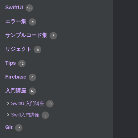
SwiftUI
56
エラー集
91
サンプルコード集
3
リジェクト
6
Tips
12
Firebase
4
入門講座
16
SwiftUI入門講座
10
Swift入門講座
5
Git
13