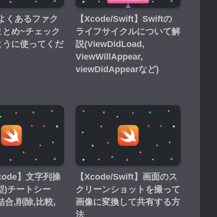
t】よくあるファク
【Xcode/Swift】Swiftの
まとめ~チェック
ライフサイクルについて解
ように使ってくだ
説(ViewDidLoad,
ViewWillAppear,
viewDidAppearなど)
/Xcode】文字列操
【Xcode/Swift】画面のス
ng型)チートシー
クリーンショットを撮って
結合,削除,比較,
画像に変換して共有する方
法