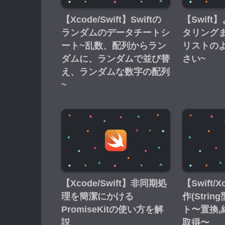
【Xcode/Swift】Swiftの
【Swif
ランダムのデータチートシ
タリング
ート~乱数、配列からラン
リストの
ダムに、ランダムで並び替
さい~
え、ランダムな数字の配列
~
【Xcode/Swift】非同期処
【Swift
理を簡潔にかける
作(Stri
PromiseKitの使い方を解
ト〜置換,
説
取得〜