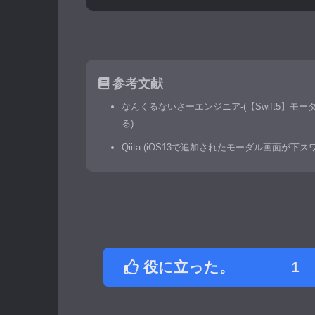
参考文献
なんくるないさーエンジニア-(【Swift5】
る)
Qiita-(iOS13で追加されたモーダル画面が下
役に立った。
1