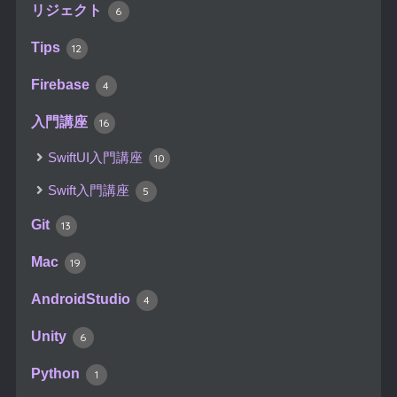
リジェクト
6
Tips
12
Firebase
4
入門講座
16
SwiftUI入門講座
10
Swift入門講座
5
Git
13
Mac
19
AndroidStudio
4
Unity
6
Python
1