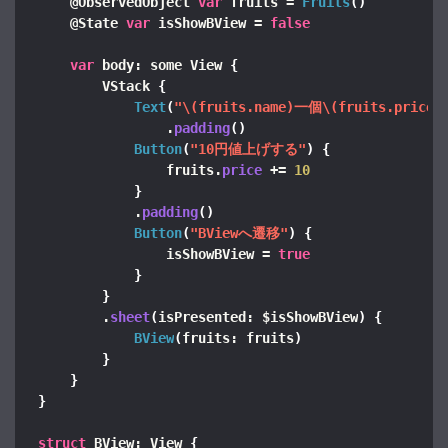
    @ObservedObject 
var
 fruits = 
Fruits
()
    @State 
var
 isShowBView = 
false
var
 body: some View 
{
        VStack 
{
Text
(
"\(fruits.name)一個\(fruits.price
                .
padding
()
Button
(
"10円値上げする"
)
{
                fruits.
price
 += 
10
}
            .
padding
()
Button
(
"BViewへ遷移"
)
{
                isShowBView = 
true
}
}
        .
sheet
(
isPresented: $isShowBView
)
{
BView
(
fruits: fruits
)
}
}
}
struct
 BView: View 
{