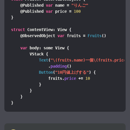
    @Published 
var
 name = 
"りんご"
    @Published 
var
 price = 
100
}
struct
 ContentView: View 
{
    @ObservedObject 
var
 fruits = 
Fruits
()
var
 body: some View 
{
        VStack 
{
Text
(
"\(fruits.name)一個\(fruits.price
                .
padding
()
Button
(
"10円値上げする"
)
{
                fruits.
price
 += 
10
}
}
}
}