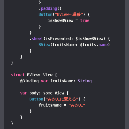
}
            .
padding
()
Button
(
"BViewへ遷移"
)
{
                isShowBView = 
true
}
}
        .
sheet
(
isPresented: $isShowBView
)
{
BView
(
fruitsName: $fruits.
name
)
}
}
}
struct
 BView: View 
{
    @Binding 
var
 fruitsName: 
String
var
 body: some View 
{
Button
(
"みかんに変える"
)
{
            fruitsName = 
"みかん"
}
}
}