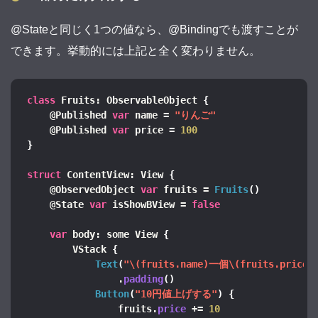
@Stateと同じく1つの値なら、@Bindingでも渡すことが
できます。挙動的には上記と全く変わりません。
class
 Fruits: ObservableObject 
{
    @Published 
var
 name = 
"りんご"
    @Published 
var
 price = 
100
}
struct
 ContentView: View 
{
    @ObservedObject 
var
 fruits = 
Fruits
()
    @State 
var
 isShowBView = 
false
var
 body: some View 
{
        VStack 
{
Text
(
"\(fruits.name)一個\(fruits.price
                .
padding
()
Button
(
"10円値上げする"
)
{
                fruits.
price
 += 
10