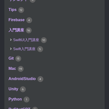
Tips
12
Firebase
4
入門講座
16
SwiftUI入門講座
10
Swift入門講座
5
Git
13
Mac
19
AndroidStudio
4
Unity
6
Python
1