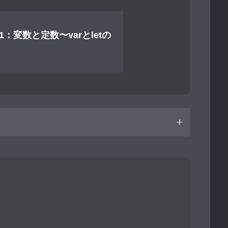
t1：変数と定数〜varとletの