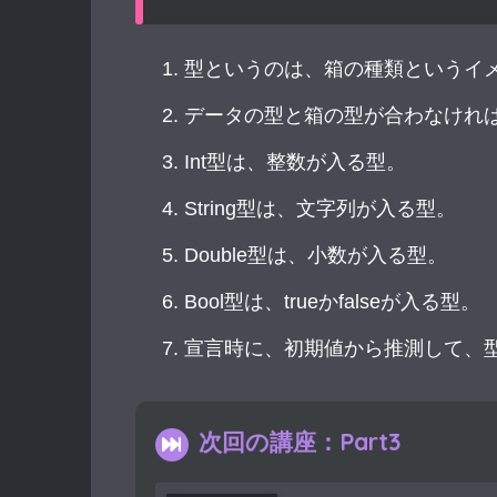
型というのは、箱の種類というイ
データの型と箱の型が合わなけれ
Int
型は、整数が入る型。
String
型は、文字列が入る型。
Double
型は、小数が入る型。
Bool
型は、
true
か
false
が入る型。
宣言時に、初期値から推測して、
次回の講座：Part3