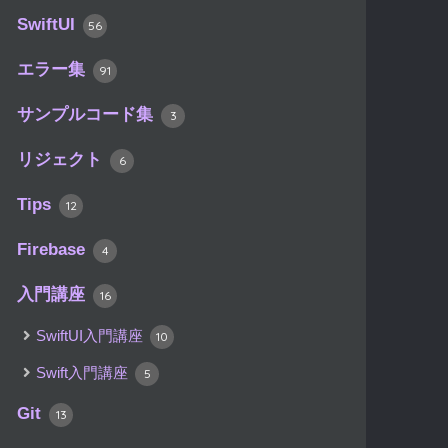
SwiftUI
56
エラー集
91
サンプルコード集
3
リジェクト
6
Tips
12
Firebase
4
入門講座
16
SwiftUI入門講座
10
Swift入門講座
5
Git
13