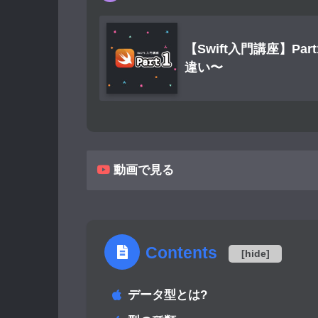
【Swift入門講座】Par
違い〜
動画で見る
Contents
[
hide
]
データ型とは?