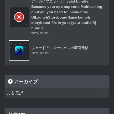
アーカイブエラー：Invalid bundle.
Because your app supports Multitasking
on iPad, you need to include the
UILaunchStoryboardName launch
storyboard file in your {your-budleID}
bundle.
2024-02-05
フェードアニメーションの画面遷移
2024-02-05
アーカイブ
Authors