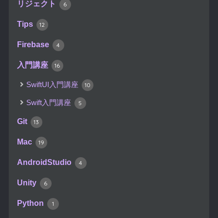
リジェクト
6
Tips
12
Firebase
4
入門講座
16
SwiftUI入門講座
10
Swift入門講座
5
Git
13
Mac
19
AndroidStudio
4
Unity
6
Python
1