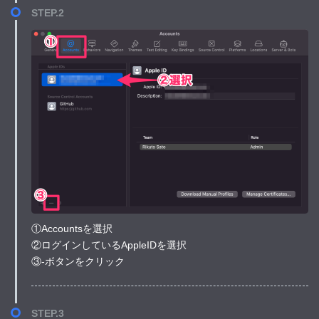
STEP.2
①Accountsを選択
②ログインしているAppleIDを選択
③-ボタンをクリック
STEP.3