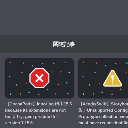
関連記事
【CocoaPods】Ignoring ffi-1.15.5
【Xcode/Swift】Storyb
because its extensions are not
告：Unsupported Configu
built. Try: gem pristine ffi --
Prototype collection view
version 1.15.5
must have reuse identifi