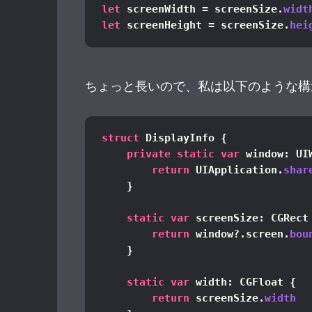
let
 screenWidth = screenSize.
widt
let
 screenHeight = screenSize.
hei
ちょっと長いので、私は以下のような構
struct
 DisplayInfo 
{
private
static
var
 window: UI
return
 UIApplication.
shar
}
static
var
 screenSize: CGRect
return
 window?.screen.
bou
}
static
var
 width: CGFloat 
{
return
 screenSize.
width