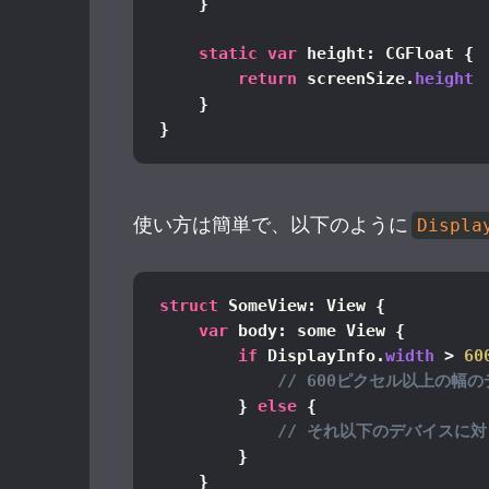
}
static
var
 height: CGFloat 
{
return
 screenSize.
height
}
}
使い方は簡単で、以下のように
Displa
struct
 SomeView: View 
{
var
 body: some View 
{
if
 DisplayInfo.
width
>
60
// 600ピクセル以上の幅
}
else
{
// それ以下のデバイスに
}
}