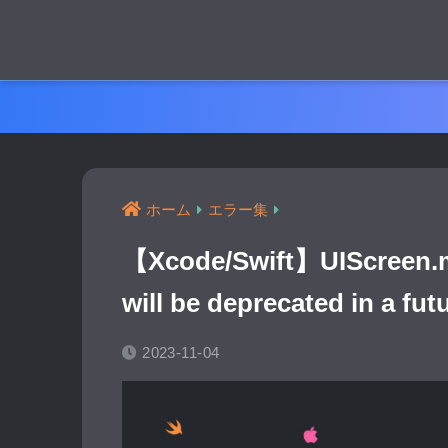
ホーム
エラー集
【Xcode/Swift】UIScre
will be deprecated in a fut
2023-11-04