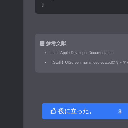
}
参考文献
main | Apple Developer Documentation
【Swift】UIScreen.mainがdeprecatedに
役に立った。
3