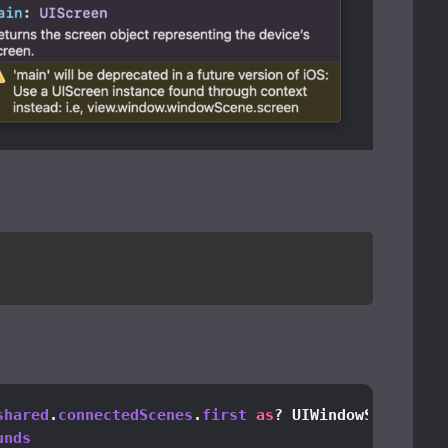
shared
.
connectedScenes
.
first
as
? UIWindowScene 
els
unds