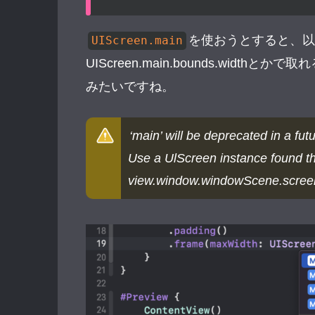
を使おうとすると、以
UIScreen.main
UIScreen.main.bounds.wid
みたいですね。
‘main’ will be deprecated in a fut
Use a UlScreen instance found thr
view.window.windowScene.scree