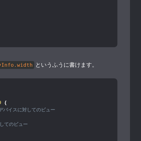
というふうに書けます。
yInfo.width
0
{
のデバイスに対してのビュー
対してのビュー