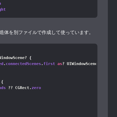
h
ght
造体を別ファイルで作成して使っています。
WindowScene? 
{
ed
.
connectedScenes
.
first
as
? UIWindowScene
 
{
nds
 ?? CGRect.
zero