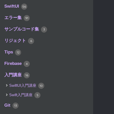
SwiftUI
56
エラー集
91
サンプルコード集
3
リジェクト
6
Tips
12
Firebase
4
入門講座
16
SwiftUI入門講座
10
Swift入門講座
5
Git
13