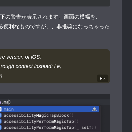
下の警告が表示されます。画面の横幅を、
thとかで取れる便利なものですが、、非推奨になっちゃった
ure version of iOS:
ough context instead: i.e,
n
Fix